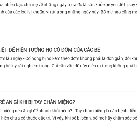
a nhiều bậc cha mẹ về những ngày mưa đó là sức khỏe bé yêu dễ bị suy 
nh của các loại vi khuẩn, vi rút trong những ngày này. Bố mẹ nào cũng
RIỆT ĐỂ HIỆN TƯỢNG HO CÓ ĐỜM CỦA CÁC BÉ
m lâu ngày - Cổ họng bị ho kèm theo đờm không phải là đơn giản, đôi khi
g hệ lụy rất nghiêm trọng. Chỉ cần vấn đề này diễn ra trong không quá 
Ẻ ĂN GÌ KHI BỊ TAY CHÂN MIỆNG?
ân miệng nên ăn gì để nhanh khỏi bệnh? - Tay chân miệng là căn bệnh diễn
 hiện chưa có thuốc đặc trị. Vì vậy, khi bé bị bệnh, bố mẹ hãy chăm sóc bé