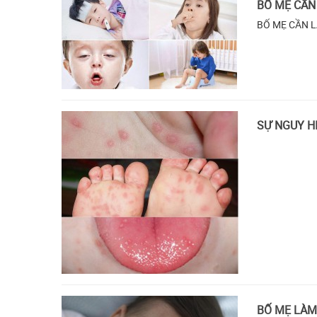
BỐ MẸ CẦN 
BỐ MẸ CẦN L
SỰ NGUY H
BỐ MẸ LÀM