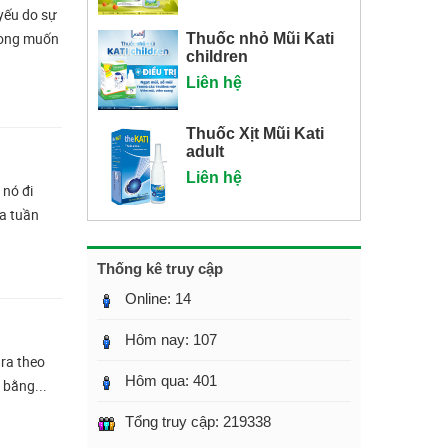
yếu do sự
 mong muốn
Thuốc nhỏ Mũi Kati
children
Liên hệ
Thuốc Xịt Mũi Kati
adult
Liên hệ
 nó đi
ba tuần
Thống kê truy cập
Online:
14
Hôm nay:
107
 ra theo
Hôm qua:
401
 bằng...
Tổng truy cập:
219338