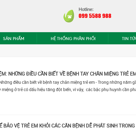
Hotline:
099 5588 988
SẢN PHẨM
HỆ THỐNG PHÂN PHỐI
TIN TỨ
ỆM: NHỮNG ĐIỀU CẦN BIẾT VỀ BỆNH TAY CHÂN MIỆNG TRẺ E
Những điều cần biết về bệnh tay chân miệng trẻ em - Trong những năm g
 miệng ở trẻ có dấu hiệu tăng đột biến, vì vậy, các bậc phụ huynh cần phả
Ể BẢO VỆ TRẺ EM KHỎI CÁC CĂN BỆNH DỄ PHÁT SINH TRONG