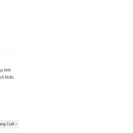
p tình
ch khắc...
ang Cuối ›