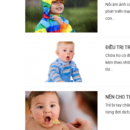
Nỗi ám ảnh củ
phát triển mạ
con...
ĐIỀU TRỊ T
Chữa ho có đờ
kèm theo nhữn
thì...
NÊN CHO TR
Trẻ bị tay ch
từng đợt dịch,