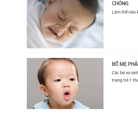
CHÓNG
Làm thế nào k
BỐ MẸ PHẢI
Các bé sơ sin
trạng trẻ 1 t