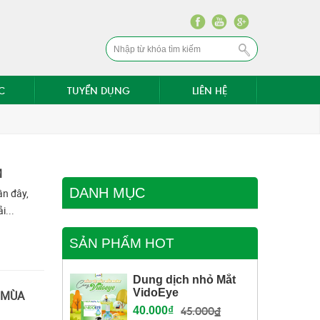
C
TUYỂN DỤNG
LIÊN HỆ
M
DANH MỤC
ần đây,
i...
SẢN PHẨM HOT
Dung dịch nhỏ Mắt
VidoEye
 MÙA
45.000₫
40.000₫