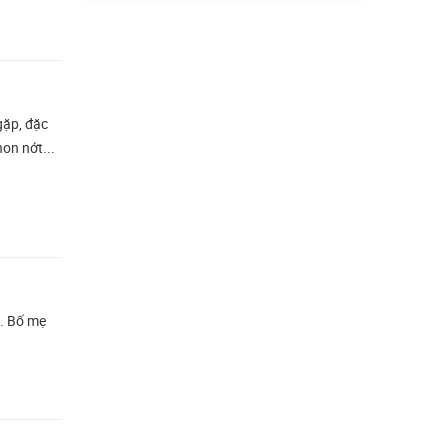
gặp, đặc
non nớt...