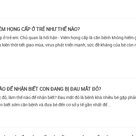
VIÊM HỌNG CẤP Ở TRẺ NHƯ THẾ NÀO?
 ở trẻ em: Chủ quan là hối hận - Viêm họng cấp là căn bệnh không hiếm 
u kiện thời tiết giao mùa, virus phát triển mạnh, sức đề kháng của bé còn 
ÀO ĐỂ NHẬN BIẾT CON ĐANG BỊ ĐAU MẮT ĐỎ?
ào để nhận biết? Đau mắt đỏ là bệnh khá nhiều bé gặp phải. Bố mẹ
n biết sớm căn bệnh và đưa bé đến cơ sở y tế gần nhất để...