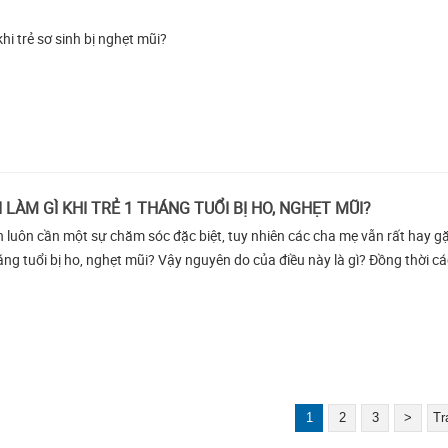
hi trẻ sơ sinh bị nghẹt mũi?
 LÀM GÌ KHI TRẺ 1 THÁNG TUỔI BỊ HO, NGHẸT MŨI?
h luôn cần một sự chăm sóc đặc biệt, tuy nhiên các cha mẹ vẫn rất hay gặ
háng tuổi bị ho, nghẹt mũi? Vậy nguyên do của điều này là gì? Đồng thời cá
1
2
3
>
Tr