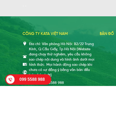
CÔNG TY KATA VIỆT NAM
BẢN ĐỒ
Địa chỉ: Văn phòng Hà Nội: B2/22 Trung
Kính, Q.Cầu Giấy, Tp.Hà Nội (Website
đang chạy thử nghiệm, yêu cầu không
sao chép nội dung và hình ảnh dưới mọi
hình thức. Mọi hành động sao chép khi
chưa có sự đồng ý bằng văn bản đều
trái pháp luật)
099 5588 988
Phone: 099 5588 988
Email: duockata@gmail.com
Website: www.kataco.vn