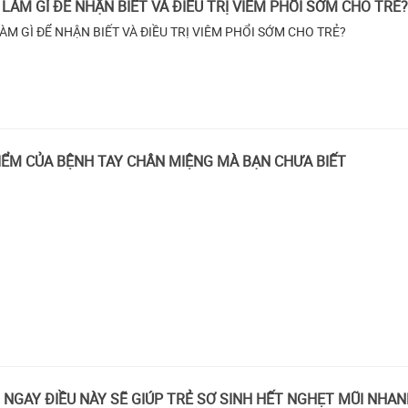
LÀM GÌ ĐỂ NHẬN BIẾT VÀ ĐIỀU TRỊ VIÊM PHỔI SỚM CHO TRẺ
ÀM GÌ ĐỂ NHẬN BIẾT VÀ ĐIỀU TRỊ VIÊM PHỔI SỚM CHO TRẺ?
IỂM CỦA BỆNH TAY CHÂN MIỆNG MÀ BẠN CHƯA BIẾT
 NGAY ĐIỀU NÀY SẼ GIÚP TRẺ SƠ SINH HẾT NGHẸT MŨI NHA