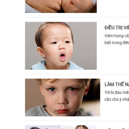
ĐIỀU TRỊ 
Viêm họng cấp
biệt trong điề
LÀM THẾ N
Trẻ bị đau mắt đỏ, làm thế n
cần chú ý nhậ