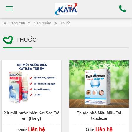
Trang chủ
Sản phẩm
Thuốc
THUỐC
Xịt mũi nước biển KatiSea Trẻ
Thuốc nhỏ Mắt- Mũi- Tai
em (Hồng)
Katadexan
Liên hệ
Liên hệ
Giá:
Giá: