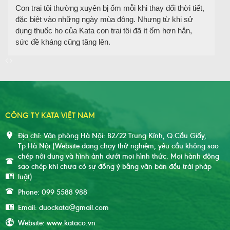
Con trai tôi thường xuyên bị ốm mỗi khi thay đổi thời tiết,
đặc biệt vào những ngày mùa đông. Nhưng từ khi sử
dụng thuốc ho của Kata con trai tôi đã ít ốm hơn hẳn,
sức đề kháng cũng tăng lên.
CÔNG TY KATA VIỆT NAM
Địa chỉ: Văn phòng Hà Nội: B2/22 Trung Kính, Q.Cầu Giấy,
Tp.Hà Nội (Website đang chạy thử nghiệm, yêu cầu không sao
chép nội dung và hình ảnh dưới mọi hình thức. Mọi hành động
sao chép khi chưa có sự đồng ý bằng văn bản đều trái pháp
luật)
Phone: 099 5588 988
Email: duockata@gmail.com
Website: www.kataco.vn