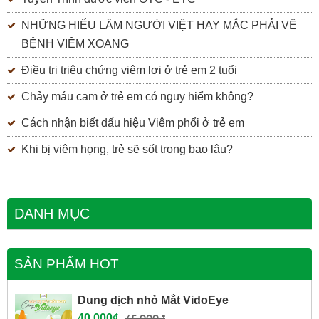
NHỮNG HIỂU LẦM NGƯỜI VIỆT HAY MẮC PHẢI VỀ
BỆNH VIÊM XOANG
Điều trị triệu chứng viêm lợi ở trẻ em 2 tuổi
Chảy máu cam ở trẻ em có nguy hiểm không?
Cách nhận biết dấu hiệu Viêm phổi ở trẻ em
Khi bị viêm họng, trẻ sẽ sốt trong bao lâu?
DANH MỤC
SẢN PHẨM HOT
Dung dịch nhỏ Mắt VidoEye
45.000₫
40.000₫