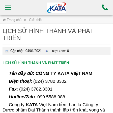
Trang chủ
Giới thiệu
LỊCH SỬ HÌNH THÀNH VÀ PHÁT
TRIỂN
Cập nhật: 04/01/2021
Lượt xem: 0
LỊCH SỬ HÌNH THÀNH VÀ PHÁT TRIỂN
Tên đầy đủ
: CÔNG TY KATA VIỆT NAM
Điện thoại
: (024) 3782 3302
Fax
: (024) 3782.3301
Hotline/Zalo
: 099.5588.988
Công ty
KATA
Việt Nam tiền thân là Công ty
Dược phẩm Đại Thành thành lập trên khát vọng và